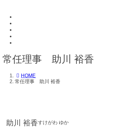
コ
ナ
ン
ビ
テ
ゲ
ン
ー
ツ
シ
へ
ョ
ス
ン
キ
に
常任理事 助川 裕香
ッ
移
プ
動
HOME
常任理事 助川 裕香
助川 裕香
すけがわ ゆか