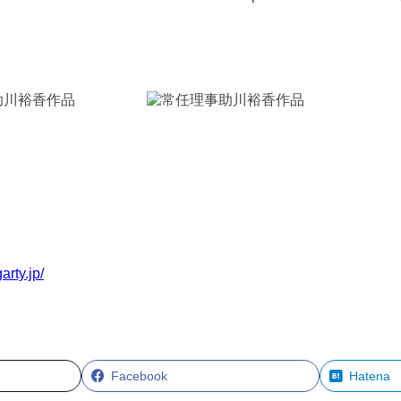
arty.jp/
Facebook
Hatena