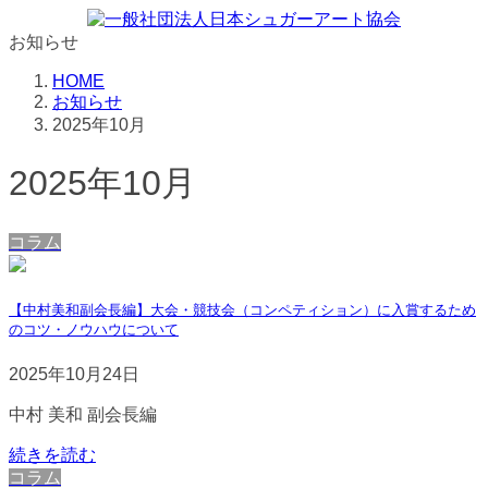
コ
ナ
ン
ビ
お知らせ
テ
ゲ
HOME
ン
ー
お知らせ
ツ
シ
2025年10月
へ
ョ
ス
ン
2025年10月
キ
に
ッ
移
プ
動
コラム
【中村美和副会長編】大会・競技会（コンペティション）に入賞するため
のコツ・ノウハウについて
2025年10月24日
中村 美和 副会長編
続きを読む
コラム